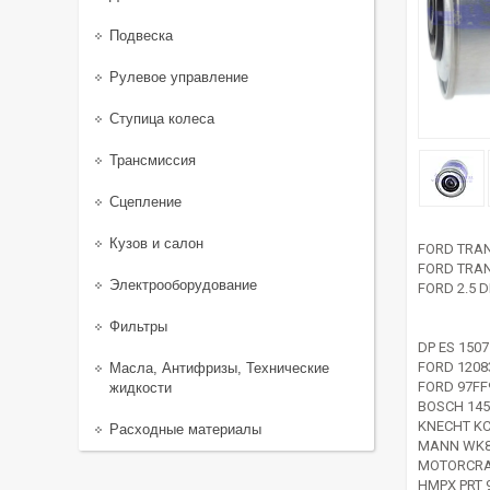
Подвеска
Рулевое управление
Ступица колеса
Трансмиссия
Сцепление
Кузов и салон
FORD TRAN
FORD TRAN
Электрооборудование
FORD 2.5 DI
Фильтры
DP ES 1507
FORD 1208
Масла, Антифризы, Технические
FORD 97FF
жидкости
BOSCH 145
KNECHT KC
Расходные материалы
MANN WK8
MOTORCRA
HMPX PRT 