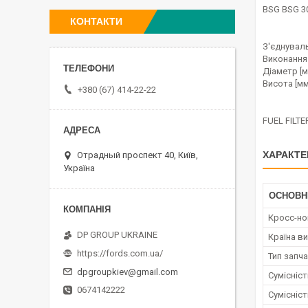
BSG BSG 3
КОНТАКТИ
З'єднуваль
Виконання
Діаметр [м
Висота [мм
+380 (67) 414-22-22
FUEL FILTE
ХАРАКТЕ
Отрадный проспект 40, Київ,
Україна
ОСНОВН
Кросс-н
DP GROUP UKRAINE
Країна в
https://fords.com.ua/
Тип запч
dpgroupkiev@gmail.com
Сумісніс
0674142222
Сумісніс