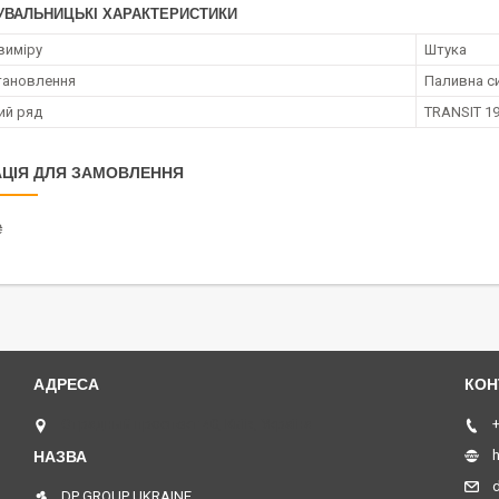
УВАЛЬНИЦЬКІ ХАРАКТЕРИСТИКИ
виміру
Штука
тановлення
Паливна с
ий ряд
TRANSIT 1
ЦІЯ ДЛЯ ЗАМОВЛЕННЯ
₴
Отрадный проспект 40, Київ, Україна
+
h
DP GROUP UKRAINE