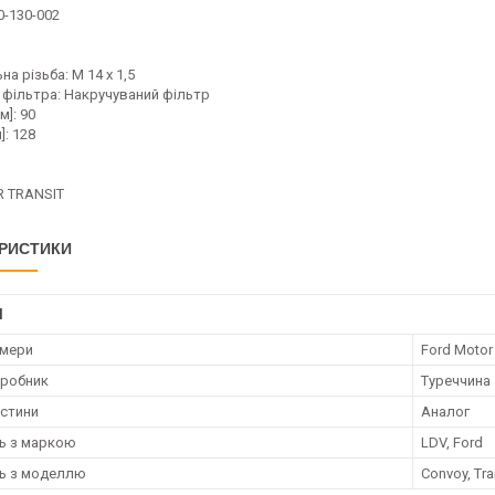
0-130-002
на різьба: M 14 x 1,5
 фільтра: Накручуваний фільтр
м]: 90
]: 128
R TRANSIT
РИСТИКИ
І
омери
Ford Moto
иробник
Туреччина
астини
Аналог
ть з маркою
LDV, Ford
ть з моделлю
Convoy, Tra