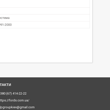
истема
991-2000
380 (67) 414-22-22
ttps://fords.com.ua/
dpgroupkiev@gmail.com