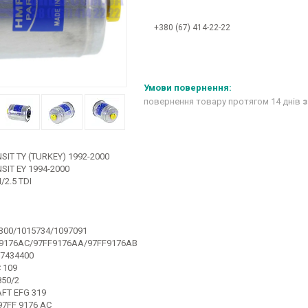
+380 (67) 414-22-22
повернення товару протягом 14 днів
з
SIT TY (TURKEY) 1992-2000
SIT EY 1994-2000
/2.5 TDI
300/1015734/1097091
9176AC/97FF9176AA/97FF9176AB
7434400
 109
50/2
FT EFG 319
97FF 9176 AC