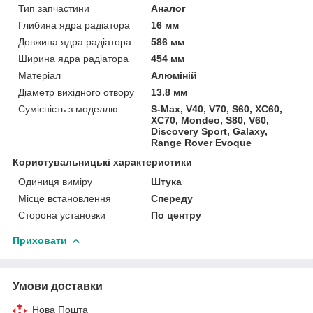
Тип запчастини
Аналог
Глибина ядра радіатора
16 мм
Довжина ядра радіатора
586 мм
Ширина ядра радіатора
454 мм
Матеріал
Алюміній
Діаметр вихідного отвору
13.8 мм
Сумісність з моделлю
S-Max, V40, V70, S60, XC60,
XC70, Mondeo, S80, V60,
Discovery Sport, Galaxy,
Range Rover Evoque
Користувальницькі характеристики
Одиниця виміру
Штука
Місце встановлення
Спереду
Сторона установки
По центру
Приховати
Умови доставки
Нова Пошта