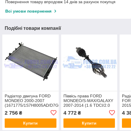
Повернення товару впродовж 14 днів за рахунок покупця
Всі умови повернення
Подібні товари компанії
Радіатор двигуна FORD
Піввісь права FORD
Раді
MONDEO 2000-2007
MONDEO/S-MAX/GALAXY
FOR
(1671775/1S7H8005AD/D7G015TT)
2007-2014 (1.6 TDCI/2.0
201
THERMOTEC
TDCI)
2 756
4 772
4 3
₴
₴
(1788202/6G913B436FE/BSG30-
350-048) BSG
Купити
Купити