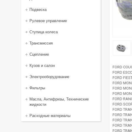
Подвеска
Рулевое управление
Ступица колеса
Трансмиссия
Сцепление
Кузов и салон
FORD COUG
FORD ESCO
Электрооборудование
FORD FIES
FORD MOND
Фильтры
FORD MOND
FORD MOND
FORD RANG
Масла, Антифризы, Технические
FORD SCOR
жидкости
FORD TRAN
FORD TRAN
Расходные материалы
FORD TRAN
FORD TRAN
FORD TRAN