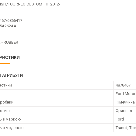
SIT/TOURNEO CUSTOM TTF 2012-
467/6866417
65A262AA
 - RUBBER
РИСТИКИ
І АТРИБУТИ
астини
4878467
к
Ford Moto
иробник
Німеччина
астини
Оригінал
ть з маркою
Ford
ть з моделлю
Transit, Tr