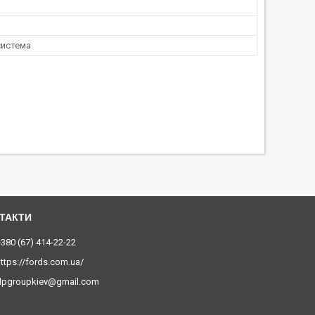
система
380 (67) 414-22-22
ttps://fords.com.ua/
dpgroupkiev@gmail.com