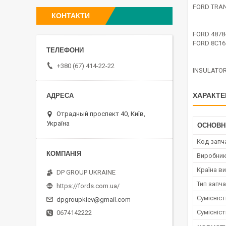
FORD TRAN
КОНТАКТИ
FORD 4878
FORD 8C1
+380 (67) 414-22-22
INSULATOR
ХАРАКТЕ
Отрадный проспект 40, Київ,
Україна
ОСНОВН
Код запч
Виробни
Країна в
DP GROUP UKRAINE
Тип запч
https://fords.com.ua/
Сумісніс
dpgroupkiev@gmail.com
Сумісніс
0674142222