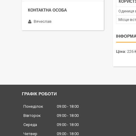
КОРИСТ
Одиниця 
Місце вс
Вячеслав
ІНФОРМА
Ціна:
226 
ГРАФІК РОБОТИ
Понеділок
09:00
18:00
Вівторок
09:00
18:00
Середа
09:00
18:00
Четвер
09:00
18:00