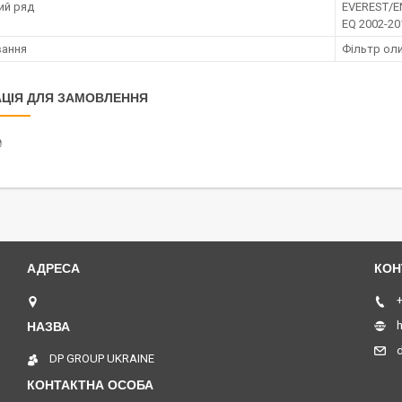
ий ряд
EVEREST/E
EQ 2002-20
вання
Фільтр ол
ЦІЯ ДЛЯ ЗАМОВЛЕННЯ
₴
Отрадный проспект 40, Київ, Україна
+
h
DP GROUP UKRAINE