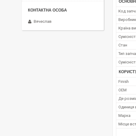
ОСНОВН
Код запч
Виробни
Вячеслав
Країна в
Сумісніс
Стан
Тип запч
Сумісніс
КОРИСТ
Finish
OEM
Де розмі
Одиниця 
Марка
Місце вс