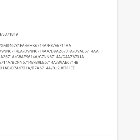
4/3371819
A/XM346731FA/MHK6714A/F87E6714AA
D9NN6714EA/D9NN6714AA/D9AZ6731A/D9AE6714AA
1A2671A/C8AF9614A/C7NN6714A/C4AZ6731A
6714A/BCNN6714B/B9LE6714A/B9AE6714B
31AB/B7A6731A/B7A6714A/8U2J6731ED