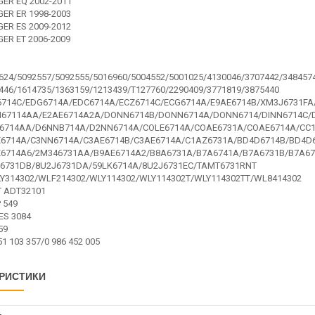
ER EQ 2002-2011
ER ER 1998-2003
ER ES 2009-2012
ER ET 2006-2009
624/5092557/5092555/5016960/5004552/5001025/4130046/3707442/348457
446/1614735/1363159/1213439/T127760/2290409/3771819/3875440
6714C/EDG6714A/EDC6714A/ECZ6714C/ECG6714A/E9AE6714B/XM3J6731F
N67114AA/E2AE6714A2A/DONN6714B/DONN6714A/DONN6714/DINN6714C/
J6714AA/D6NNB714A/D2NN6714A/COLE6714A/COAE6731A/COAE6714A/CC
E6714A/C3NN6714A/C3AE6714B/C3AE6714A/C1AZ6731A/BD4D6714B/BD4D
E6714A6/2M346731AA/B9AE6714A2/B8A6731A/B7A6741A/B7A6731B/B7A67
6731DB/8U2J6731DA/59LK6714A/8U2J6731EC/TAMT6731RNT
314302/WLF214302/WLY114302/WLY114302T/WLY114302TT/WL8414302
T ADT32101
 549
ES 3084
59
1 103 357/0 986 452 005
РИСТИКИ