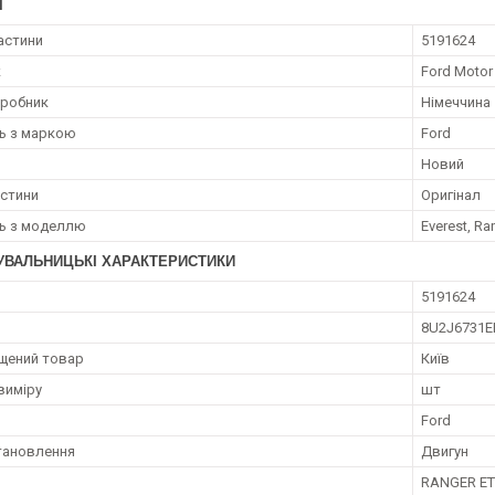
І
астини
5191624
к
Ford Moto
иробник
Німеччина
ть з маркою
Ford
Новий
астини
Оригінал
ть з моделлю
Everest, Ra
УВАЛЬНИЦЬКІ ХАРАКТЕРИСТИКИ
5191624
8U2J6731E
щений товар
Київ
виміру
шт
Ford
тановлення
Двигун
RANGER ET 