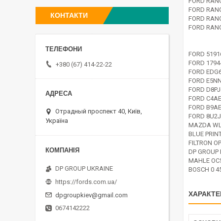
FORD RANG
FORD RANG
КОНТАКТИ
FORD RANG
FORD RANG
FORD 5191
FORD 1794
+380 (67) 414-22-22
FORD EDG
FORD E5N
FORD D8P
FORD C4A
FORD B9A
Отрадный проспект 40, Київ,
FORD 8U2J
Україна
MAZDA WLY
BLUE PRIN
FILTRON OP
DP GROUP 
MAHLE OC
DP GROUP UKRAINE
BOSCH 0 45
https://fords.com.ua/
ХАРАКТЕ
dpgroupkiev@gmail.com
0674142222