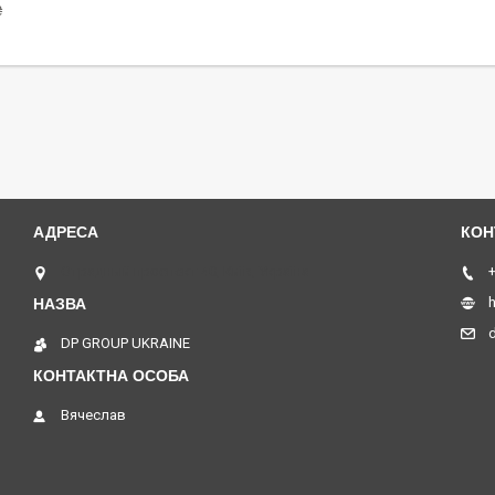
₴
Отрадный проспект 40, Київ, Україна
+
h
DP GROUP UKRAINE
Вячеслав