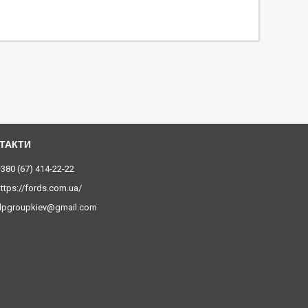
380 (67) 414-22-22
ttps://fords.com.ua/
dpgroupkiev@gmail.com