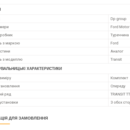
І
к
Dp group
омери
Ford Moto
иробник
Туреччина
ть з маркою
Ford
астини
Аналог
ть з моделлю
Transit
УВАЛЬНИЦЬКІ ХАРАКТЕРИСТИКИ
виміру
Комплект
тановлення
Спереду
ий ряд
TRANSIT TT
установки
З обох сто
ЦІЯ ДЛЯ ЗАМОВЛЕННЯ