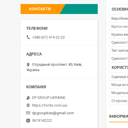
КОНТАКТИ
ОСНОВН
Виробни
Кросс-н
Країна в
+380 (67) 414-22-22
Сумісніс
Тип запч
Сумісніс
Отрадный проспект 40, Київ,
КОРИСТ
Україна
Одиниця 
Місце вс
Модельн
DP GROUP UKRAINE
Сторона 
https://fords.com.ua/
dpgroupkiev@gmail.com
ІНФОРМА
0674142222