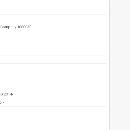
r Company 1880030
G 2014-
рін