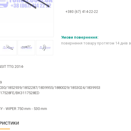
+380 (67) 414-22-22
повернення товару протягом 14 днів
з
SIT TTG 2014-
9
030/1852939/1852287/1839955/1880029/1853024/1839953
17528FE/BK3117528ED
Y - WIPER 750 mm - 530 mm
РИСТИКИ