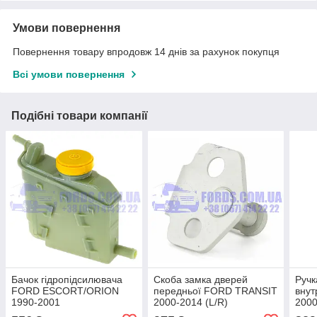
Умови повернення
Повернення товару впродовж 14 днів за рахунок покупця
Всі умови повернення
Подібні товари компанії
Бачок гідропідсилювача
Скоба замка дверей
Ручк
FORD ESCORT/ORION
передньої FORD TRANSIT
вну
1990-2001
2000-2014 (L/R)
2000
(1019041/91AB3R700AK/HMP91AB3R700AK)
(1554448/YC15V21982AD/1554448
(40