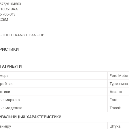
675/6104503
B16C618AA
0-700-013
ECEM
-HOOD TRANSIT 1992 - DP
РИСТИКИ
І АТРИБУТИ
омери
Ford Moto
иробник
Туреччина
астини
Аналог
ть з маркою
Ford
ть з моделлю
Transit
УВАЛЬНИЦЬКІ ХАРАКТЕРИСТИКИ
виміру
Штука