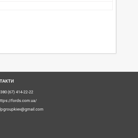
380 (67) 414-22-22
ttps://fords.com.ua/
dpgroupkiev@gmail.com