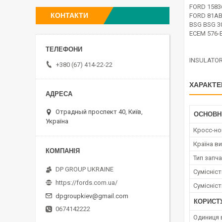
FORD 1583
КОНТАКТИ
FORD 81A
BSG BSG 3
ECEM 576-
INSULATOR
+380 (67) 414-22-22
ХАРАКТЕ
Отрадный проспект 40, Київ,
ОСНОВН
Україна
Кросс-н
Країна в
Тип запч
DP GROUP UKRAINE
Сумісніс
https://fords.com.ua/
Сумісніс
dpgroupkiev@gmail.com
КОРИСТ
0674142222
Одиниця 