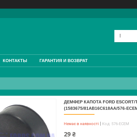
КОНТАКТЫ
ГАРАНТИЯ И ВОЗВРАТ
ДЕМФЕР КАПОТА FORD ESCORT/TR
(1583675/81AB16C618AA/576-ECE
Немає в наявності
Код:
576-ECEM
29 ₴