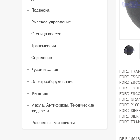
Подвеска
Рулевое управление
Ступица колеса
Трансмиссия
Сцепление
Кузов и салон
FORD TRAN
FORD ESCO
Электрооборудование
FORD ESCO
FORD ESCO
Фильтры
FORD ESCO
FORD GRAN
FORD P100
Масла, Антифризы, Технические
FORD SIER
жидкости
FORD SIER
FORD TRAN
Расходные материалы
DP B 15618