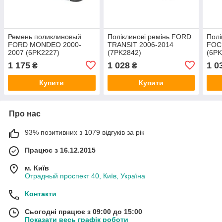
Ремень поликлиновый
Поліклинові ремінь FORD
Полі
FORD MONDEO 2000-
TRANSIT 2006-2014
FOC
2007 (6PK2227)
(7PK2842)
(6PK
(1120198/1S7Q6C301AA/1120198)
(1440434/6C1Q6C301HC/19879484
(13
1 175
1 028
1 0
₴
₴
ORIGINAL
BOSCH
ORI
Купити
Купити
Про нас
93% позитивних з 1079 відгуків за рік
Працює з 16.12.2015
м. Київ
Отрадный проспект 40, Київ, Україна
Контакти
Сьогодні працює з 09:00 до 15:00
Показати весь графік роботи