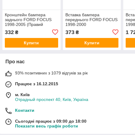
Кронштейн бампера
Вставка бампера
Вста
заднього FORD FOCUS
переднього FORD FOCUS
пер
1998-2005 (Правий
1998-2000
1998
SEDAN)
(1097098/98AB17D749DF/331619)
(112
332
373
1 7
₴
₴
(1088404/98ABF17E850AE/330613)
CABU
CAB
CABU
Купити
Купити
Про нас
93% позитивних з 1079 відгуків за рік
Працює з 16.12.2015
м. Київ
Отрадный проспект 40, Київ, Україна
Контакти
Сьогодні працює з 09:00 до 18:00
Показати весь графік роботи