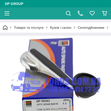
DP GROUP
Товари та послуги
Кузов і салон
Склопідйомники