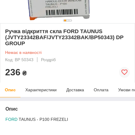
Ручка відкриття скла FORD TAUNUS
(JVTY23342BAF/JVTY23342BAK/BP50343) DP
GROUP
Немає в наявності
Код: BP 50343
Роздріб
236
₴
Опис
Характеристики
Доставка
Оплата
Умови п
Опис
FORD
TAUNUS - P100 FREZELI