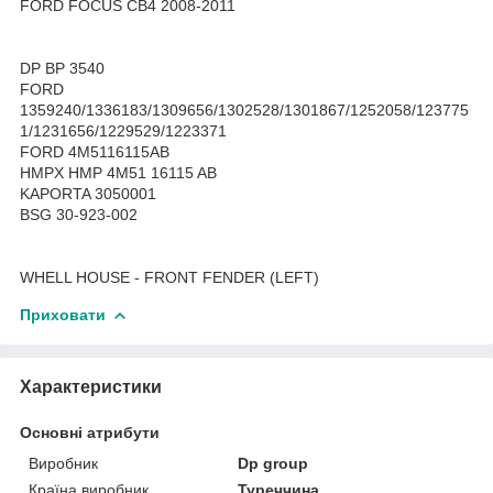
FORD FOCUS CB4 2008-2011
DP BP 3540
FORD
1359240/1336183/1309656/1302528/1301867/1252058/123775
1/1231656/1229529/1223371
FORD 4M5116115AB
HMPX HMP 4M51 16115 AB
KAPORTA 3050001
BSG 30-923-002
WHELL HOUSE - FRONT FENDER (LEFT)
Приховати
Характеристики
Основні атрибути
Виробник
Dp group
Країна виробник
Туреччина