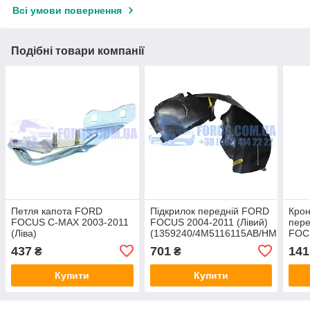
Всі умови повернення
Подібні товари компанії
Петля капота FORD
Підкрилок передній FORD
Кро
FOCUS C-MAX 2003-2011
FOCUS 2004-2011 (Лівий)
пер
(Ліва)
(1359240/4M5116115AB/HMP4M51
FOC
(1595456/4M5116801AB/GRD4M5116801AB)
HMPX
(13
437
701
141
₴
₴
HMPX
DP 
Купити
Купити