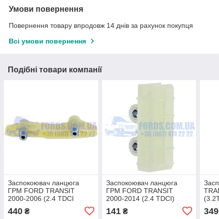
Умови повернення
Повернення товару впродовж 14 днів за рахунок покупця
Всі умови повернення
Подібні товари компанії
Заспокоювач ланцюга
Заспокоювач ланцюга
Зас
ГРМ FORD TRANSIT
ГРМ FORD TRANSIT
TRA
2000-2006 (2.4 TDCI
2000-2014 (2.4 TDCI)
(3.2
120PS) BSG
(1112292/YC1Q6M256AB/331405)
440
141
349
₴
₴
CABU