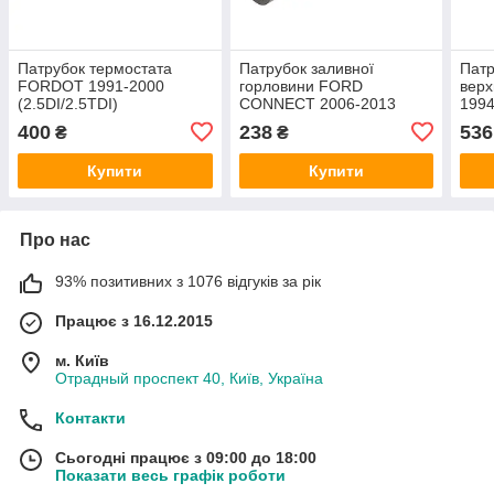
Патрубок термостата
Патрубок заливної
Патр
FORDOT 1991-2000
горловини FORD
вер
(2.5DI/2.5TDI)
CONNECT 2006-2013
1994
(6592412/914F8K561AB/33316)
ONKA
ONK
400
238
536
₴
₴
ONKA
Купити
Купити
Про нас
93% позитивних з 1076 відгуків за рік
Працює з 16.12.2015
м. Київ
Отрадный проспект 40, Київ, Україна
Контакти
Сьогодні працює з 09:00 до 18:00
Показати весь графік роботи