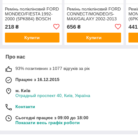
Ремінь полікліновий FORD
Ремінь полікліновий FORD
Ремі
MONDEO/FIESTA 1992-
CONNECT/MONDEO/S-
MON
2000 (5PK884) BOSCH
MAX/GALAXY 2002-2013
(6P
(6PK1745) CONTINENTAL
218
656
441
₴
₴
CTAM
Купити
Купити
Про нас
93% позитивних з 1077 відгуків за рік
Працює з 16.12.2015
м. Київ
Отрадный проспект 40, Київ, Україна
Контакти
Сьогодні працює з 09:00 до 18:00
Показати весь графік роботи