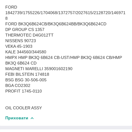
FORD
1842739/1755226/1704068/1372757/2027615/2128720/146971
8
FORD BK3Q6B624CB/BK3Q6B624BB/BK3Q6B624CD
DP GROUP CS 1357
THERMOTEC D4G012TT
NISSENS 90723
VEKA 45-1903
KALE 344560/344580
HMPX HMP BK3Q 6B624 CB-UST/HMP BK3Q 6B624 CB/HMP
BK3Q 6B624 CD
MAGNETI MARELLI 359001602190
FEBI BILSTEIN 174818
BSG BSG 30-506-005
BGA CO2302
PROFIT 1745-0110
OIL COOLER ASSY
Приховати