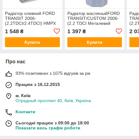
Радіатор оливний FORD
Радіатор масляныйFORD
Раді
TRANSIT 2006-
TRANSIT/CUSTOM 2006-
TRA
(2.2TDCI/2.4TDCI) HMPX
(2.2 TDCI Металевий
(2.2
фільтр)
Комп
1 548
1 397
2 0
₴
₴
ORI
Купити
Купити
Про нас
93% позитивних з 1075 відгуків за рік
Працює з 16.12.2015
м. Київ
Отрадный проспект 40, Київ, Україна
Контакти
Сьогодні працює з 09:00 до 18:00
Показати весь графік роботи