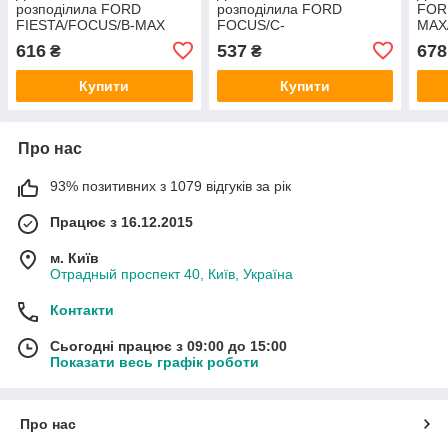
розподілила FORD
розподілила FORD
FOR
FIESTA/FOCUS/B-MAX
FOCUS/C-
MAX
1995- DELPHI
MAX/FIESTA/FUSION/MONDEO/TR
MAX
616
537
678
₴
₴
2000-2015 VERNET
(1.0
HMP
Купити
Купити
Про нас
93% позитивних з 1079 відгуків за рік
Працює з 16.12.2015
м. Київ
Отрадный проспект 40, Київ, Україна
Контакти
Сьогодні працює з 09:00 до 15:00
Показати весь графік роботи
Про нас