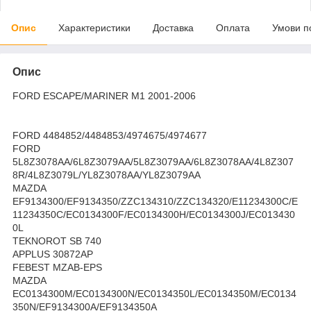
Опис
Характеристики
Доставка
Оплата
Умови п
Опис
FORD ESCAPE/MARINER M1 2001-2006
FORD 4484852/4484853/4974675/4974677
FORD
5L8Z3078AA/6L8Z3079AA/5L8Z3079AA/6L8Z3078AA/4L8Z307
8R/4L8Z3079L/YL8Z3078AA/YL8Z3079AA
MAZDA
EF9134300/EF9134350/ZZC134310/ZZC134320/E11234300C/E
11234350C/EC0134300F/EC0134300H/EC0134300J/EC013430
0L
TEKNOROT SB 740
APPLUS 30872AP
FEBEST MZAB-EPS
MAZDA
EC0134300M/EC0134300N/EC0134350L/EC0134350M/EC0134
350N/EF9134300A/EF9134350A