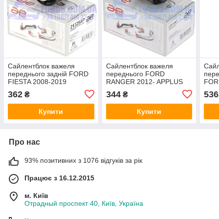
Сайлентблок важеля
Сайлентблок важеля
Сайл
переднього задній FORD
переднього FORD
пере
FIESTA 2008-2019
RANGER 2012- APPLUS
FOR
APPLUS
APP
362
344
536
₴
₴
Купити
Купити
Про нас
93% позитивних з 1076 відгуків за рік
Працює з 16.12.2015
м. Київ
Отрадный проспект 40, Київ, Україна