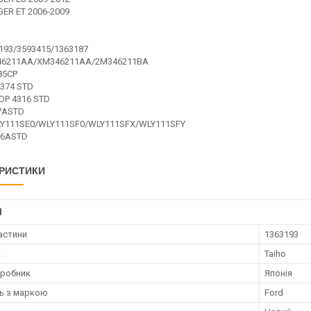
ER ET 2006-2009
193/3593415/1363187
46211AA/XM346211AA/2M346211BA
85CP
4374 STD
DP 4316 STD
7ASTD
Y111SE0/WLY111SF0/WLY111SFX/WLY111SFY
16ASTD
РИСТИКИ
І
астини
1363193
к
Taiho
иробник
Японія
ть з маркою
Ford