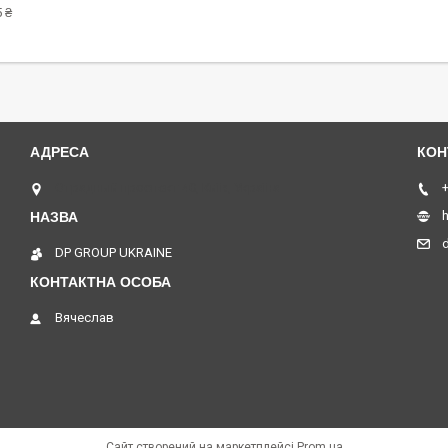
 ₴
Отрадный проспект 40, Київ, Україна
+
h
DP GROUP UKRAINE
Вячеслав
Сайт створений на маркетплейсі
Prom.ua