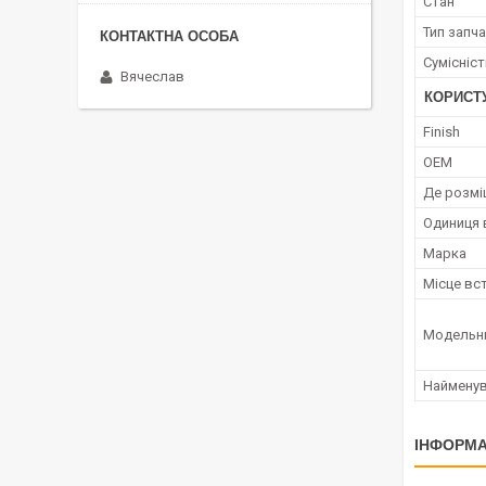
Стан
Тип запч
Сумісніс
Вячеслав
КОРИСТ
Finish
OEM
Де розмі
Одиниця 
Марка
Місце вс
Модельн
Наймену
ІНФОРМА