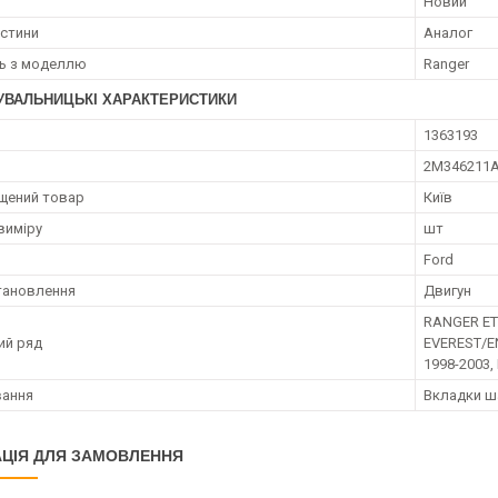
Новий
астини
Аналог
ть з моделлю
Ranger
УВАЛЬНИЦЬКІ ХАРАКТЕРИСТИКИ
1363193
2M346211
щений товар
Київ
виміру
шт
Ford
тановлення
Двигун
RANGER ET 
ий ряд
EVEREST/E
1998-2003,
вання
Вкладки ш
ЦІЯ ДЛЯ ЗАМОВЛЕННЯ