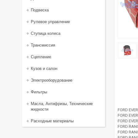
Подвеска
Рулевое управление
Ступица колеса
Трансмиссия
Сцепление
Кузов и салон
Электрооборудование
Фильтры
Масла, Антифризы, Технические
жидкости
FORD EVER
FORD EVER
Расходные материалы
FORD EVER
FORD RANG
FORD RANG
FORD RANG