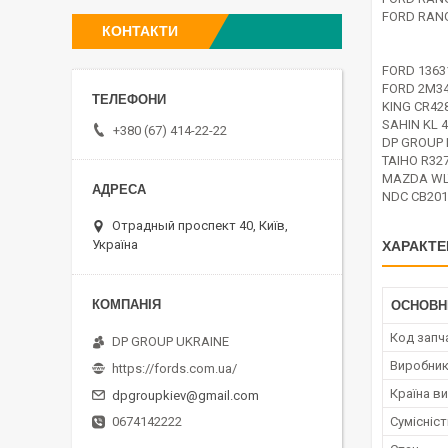
FORD RANG
КОНТАКТИ
FORD 1363
FORD 2M3
KING CR42
SAHIN KL 
+380 (67) 414-22-22
DP GROUP 
TAIHO R32
MAZDA WL
NDC CB20
Отрадный проспект 40, Київ,
Україна
ХАРАКТЕ
ОСНОВН
Код запч
DP GROUP UKRAINE
Виробни
https://fords.com.ua/
Країна в
dpgroupkiev@gmail.com
0674142222
Сумісніс