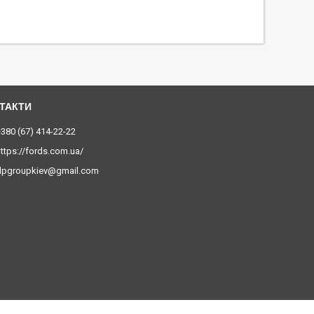
380 (67) 414-22-22
ttps://fords.com.ua/
dpgroupkiev@gmail.com