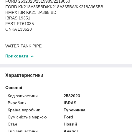
FORD 2532023/2319989/2219050
FORD KK218A365BD/KK218A365BA/KK218A365BB
HMPX IBR KK21 8A365 BD
IBRAS 19351
FAST FT61035
ONKA 133528
WATER TANK PIPE
Приховати
Характеристики
Основні
Код запчастини
2532023
Виробник
IBRAS
Країна виробник
Туреччина
Сумісність з маркою
Ford
Стан
Новий
Тип запчастини
Аналог