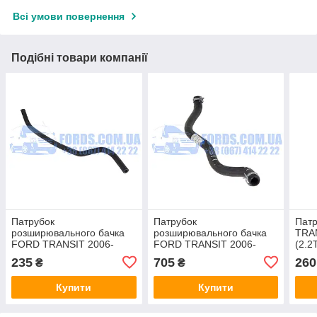
Всі умови повернення
Подібні товари компанії
Патрубок
Патрубок
Пат
розширювального бачка
розширювального бачка
TRA
FORD TRANSIT 2006-
FORD TRANSIT 2006-
(2.2
2014 (3.2TDCI) IBRAS
2014 (3.2TDCI) ORIGINAL
235
705
260
₴
₴
Купити
Купити