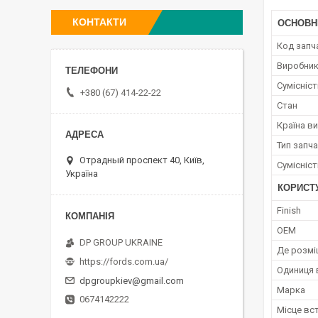
КОНТАКТИ
ОСНОВН
Код запч
Виробни
Сумісніс
+380 (67) 414-22-22
Стан
Країна в
Тип запч
Отрадный проспект 40, Київ,
Сумісніс
Україна
КОРИСТ
Finish
OEM
DP GROUP UKRAINE
Де розмі
https://fords.com.ua/
Одиниця 
dpgroupkiev@gmail.com
Марка
0674142222
Місце вс