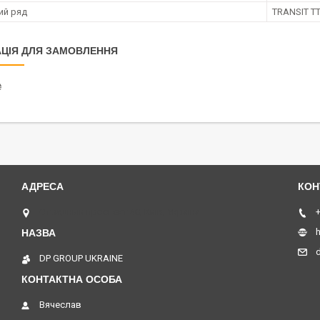
ий ряд
TRANSIT TT
ЦІЯ ДЛЯ ЗАМОВЛЕННЯ
₴
Отрадный проспект 40, Київ, Україна
+
h
DP GROUP UKRAINE
Вячеслав