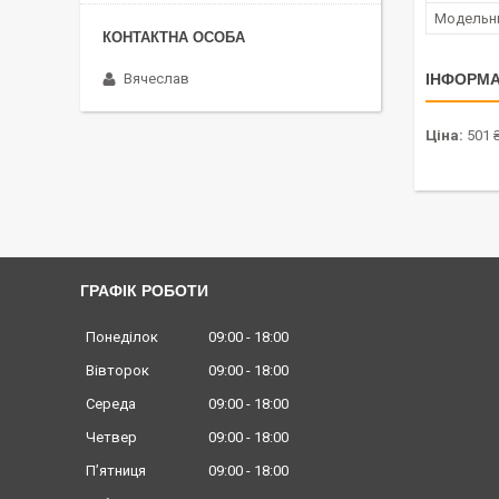
Модельн
Вячеслав
ІНФОРМА
Ціна:
501 
ГРАФІК РОБОТИ
Понеділок
09:00
18:00
Вівторок
09:00
18:00
Середа
09:00
18:00
Четвер
09:00
18:00
Пʼятниця
09:00
18:00