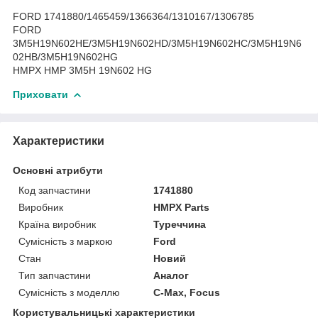
FORD 1741880/1465459/1366364/1310167/1306785
FORD
3M5H19N602HE/3M5H19N602HD/3M5H19N602HC/3M5H19N6
02HB/3M5H19N602HG
HMPX HMP 3M5H 19N602 HG
Приховати
Характеристики
Основні атрибути
Код запчастини
1741880
Виробник
HMPX Parts
Країна виробник
Туреччина
Сумісність з маркою
Ford
Стан
Новий
Тип запчастини
Аналог
Сумісність з моделлю
C-Max, Focus
Користувальницькі характеристики