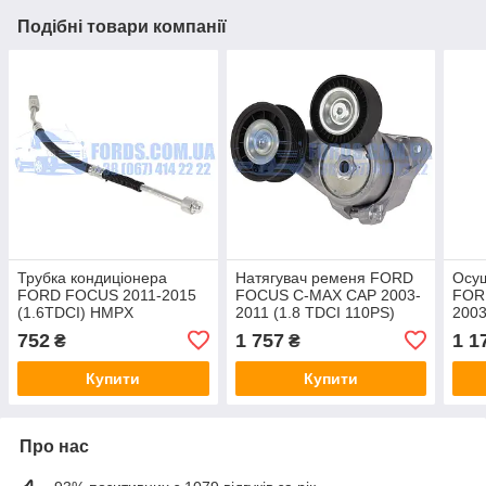
Подібні товари компанії
Трубка кондиціонера
Натягувач ременя FORD
Осуш
FORD FOCUS 2011-2015
FOCUS C-MAX CAP 2003-
FOR
(1.6TDCI) HMPX
2011 (1.8 TDCI 110PS)
200
HMPX
752
1 757
1 1
₴
₴
Купити
Купити
Про нас