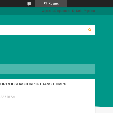
Кошик
Отрадный проспект 40, Київ, Україна
ORT/FIESTA/SCORPIO/TRANSIT HMPX
12A648 AA