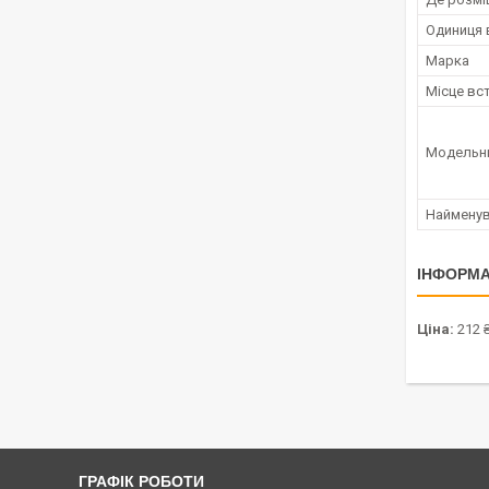
Одиниця 
Марка
Місце вс
Модельн
Наймену
ІНФОРМА
Ціна:
212 
ГРАФІК РОБОТИ