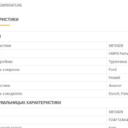
TEMPERATURE
РИСТИКИ
І
астини
6810428
к
HMPX Parts
иробник
Туреччина
ть з маркою
Ford
Новий
астини
Аналог
ть з моделлю
Escort, Fies
УВАЛЬНИЦЬКІ ХАРАКТЕРИСТИКИ
6810428
F2AF12A6
щений товар
Київ