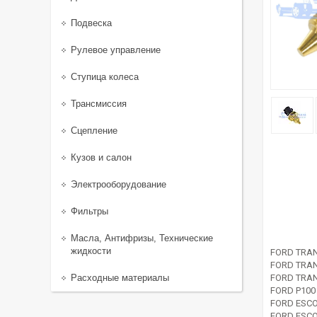
Подвеска
Рулевое управление
Ступица колеса
Трансмиссия
Сцепление
Кузов и салон
Электрооборудование
Фильтры
Масла, Антифризы, Технические
жидкости
FORD TRAN
FORD TRAN
Расходные материалы
FORD TRAN
FORD P100
FORD ESCO
FORD ESCO