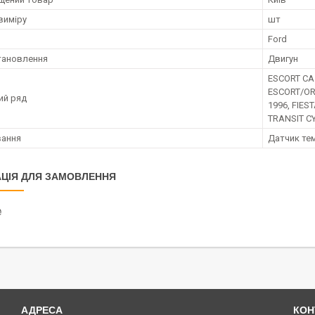
виміру
шт
Ford
тановлення
Двигун
ESCORT CA 
ESCORT/ORI
ий ряд
1996, FIES
TRANSIT CY
вання
Датчик те
ЦІЯ ДЛЯ ЗАМОВЛЕННЯ
₴