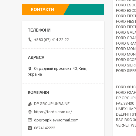
FORD ESCO
КОНТАКТИ
FORD ESCO
FORD FIES
FORD FIEST
FORD FIES
FORD GALA
FORD GRAN
+380 (67) 414-22-22
FORD GRAN
FORD MOND
FORD MOND
FORD SCOR
FORD SIER
Отрадный проспект 40, Київ,
FORD SIER
Україна
FORD 6810
FORD F2A
DP GROUP 
FAE 33430
DP GROUP UKRAINE
HMPX HMP 
https://fords.com.ua/
DELPHI TS
BSG BSG 3
dpgroupkiev@gmail.com
VERNET W
0674142222