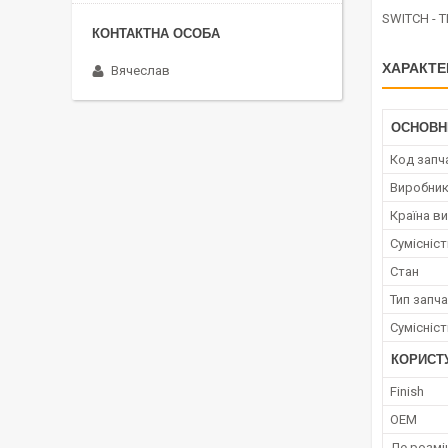
SWITCH - 
ХАРАКТЕ
Вячеслав
ОСНОВН
Код запч
Виробни
Країна в
Сумісніс
Стан
Тип запч
Сумісніс
КОРИСТ
Finish
OEM
Де розмі