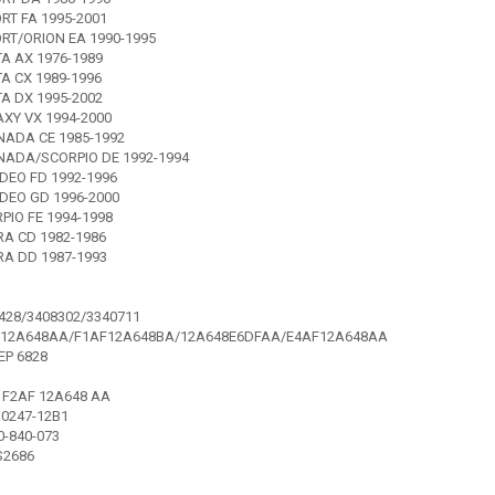
RT FA 1995-2001
RT/ORION EA 1990-1995
TA AX 1976-1989
A CX 1989-1996
TA DX 1995-2002
XY VX 1994-2000
ADA CE 1985-1992
ADA/SCORPIO DE 1992-1994
EO FD 1992-1996
EO GD 1996-2000
PIO FE 1994-1998
RA CD 1982-1986
RA DD 1987-1993
428/3408302/3340711
F12A648AA/F1AF12A648BA/12A648E6DFAA/E4AF12A648AA
EP 6828
F2AF 12A648 AA
10247-12B1
0-840-073
S2686