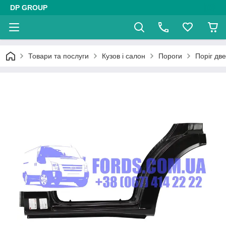
DP GROUP
Товари та послуги
Кузов і салон
Пороги
Поріг д