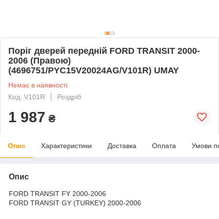
Поріг дверей передній FORD TRANSIT 2000-
2006 (Правою)
(4696751/PYC15V20024AG/V101R) UMAY
Немає в наявності
Код: V101R
Роздріб
1 987
₴
Опис
Характеристики
Доставка
Оплата
Умови п
Опис
FORD TRANSIT FY 2000-2006
FORD TRANSIT GY (TURKEY) 2000-2006