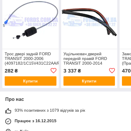
Трос двері задній FORD
Ущільнювач дверей
Замо
TRANSIT 2000-2006
передній правій FORD
TRA
(4097182/1C15V431C22AA/FD-
TRANSIT 2000-2014
(Пра
315-015) HMPX
ORIGINAL
(14
282
3 337
470
₴
₴
HMP
Купити
Купити
Про нас
93% позитивних з 1079 відгуків за рік
Працює з 16.12.2015