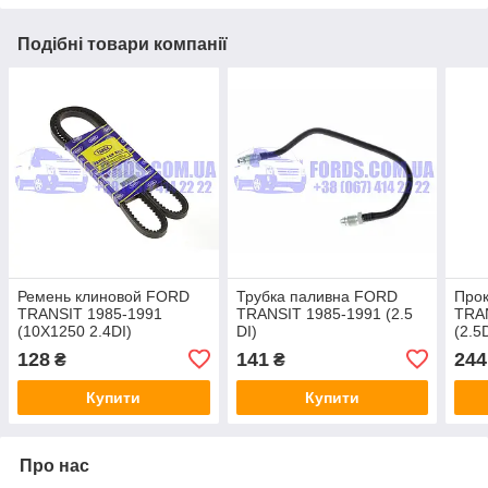
Подібні товари компанії
Ремень клиновой FORD
Трубка паливна FORD
Про
TRANSIT 1985-1991
TRANSIT 1985-1991 (2.5
TRA
(10X1250 2.4DI)
DI)
(2.5
(6065559/715F8620ACA/ES1594)
(6145037/844F9C520CAC/FS6560)
(651
128
141
244
₴
₴
DP GROUP
DP GROUP
DP 
Купити
Купити
Про нас