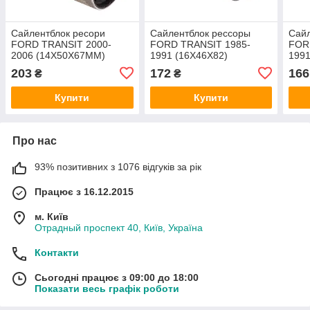
Сайлентблок ресори
Сайлентблок рессоры
Сайл
FORD TRANSIT 2000-
FORD TRANSIT 1985-
FOR
2006 (14X50X67MM)
1991 (16X46X82)
199
MEKSAN
(6054238/78VB5719CB/MKS252)
203
172
166
₴
₴
MEKSAN
Купити
Купити
Про нас
93% позитивних з 1076 відгуків за рік
Працює з 16.12.2015
м. Київ
Отрадный проспект 40, Київ, Україна
Контакти
Сьогодні працює з 09:00 до 18:00
Показати весь графік роботи