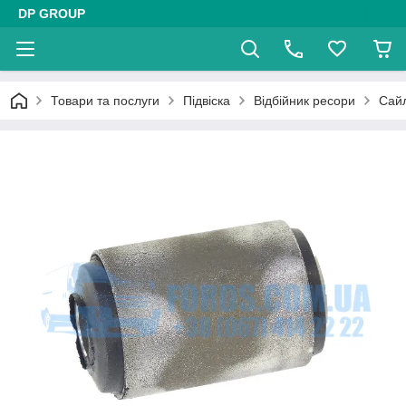
DP GROUP
Товари та послуги
Підвіска
Відбійник ресори
Сай