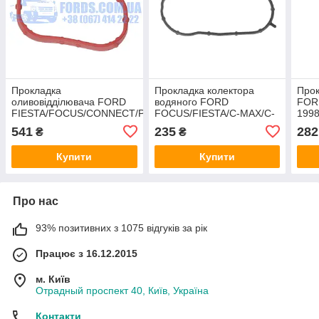
Прокладка
Прокладка колектора
Прок
оливовідділювача FORD
водяного FORD
FOR
FIESTA/FOCUS/CONNECT/PUMA/C-
FOCUS/FIESTA/C-MAX/C-
1998
MAX 2013- ORIGINAL
MAX 2004-ELRING
(113
541
235
282
₴
₴
ORI
Купити
Купити
Про нас
93% позитивних з 1075 відгуків за рік
Працює з 16.12.2015
м. Київ
Отрадный проспект 40, Київ, Україна
Контакти