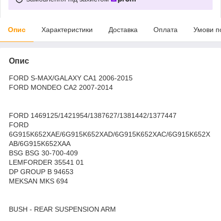
Опис
Характеристики
Доставка
Оплата
Умови п
Опис
FORD S-MAX/GALAXY CA1 2006-2015
FORD MONDEO CA2 2007-2014
FORD 1469125/1421954/1387627/1381442/1377447
FORD
6G915K652XAE/6G915K652XAD/6G915K652XAC/6G915K652X
AB/6G915K652XAA
BSG BSG 30-700-409
LEMFORDER 35541 01
DP GROUP B 94653
MEKSAN MKS 694
BUSH - REAR SUSPENSION ARM