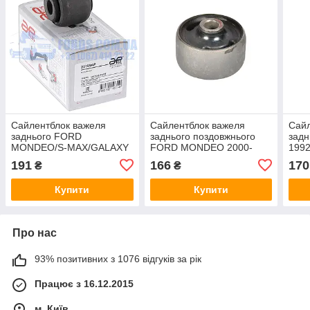
Сайлентблок важеля
Сайлентблок важеля
Сайл
заднього FORD
заднього поздовжнього
зад
MONDEO/S-MAX/GALAXY
FORD MONDEO 2000-
1992
2006-2015 APPLUS
2007 MEKSAN
BSG
191
166
170
₴
₴
Купити
Купити
Про нас
93% позитивних з 1076 відгуків за рік
Працює з 16.12.2015
м. Київ