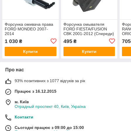
Форсунка омивача права
Форсунка омывателя
Фор
FORD MONDEO 2007-
FORD FIESTA/FUSION
RAN
2014
CBK 2001-2012 (Спереди)
ORI
(1457583/7S7113L014AA/HMP7S7113L014AA)
(1442176/2N1117666AD/1442176)
1 030
495
705
₴
₴
HMPX
ORIGINAL
Купити
Купити
Про нас
93% позитивних з 1077 відгуків за рік
Працює з 16.12.2015
м. Київ
Отрадный проспект 40, Київ, Україна
Контакти
Сьогодні працює з 09:00 до 15:00