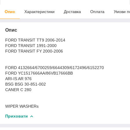
Опис
Характеристики
Доставка
Оплата
Умови п
Опис
FORD TRANSIT TT9 2006-2014
FORD TRANSIT 1991-2000
FORD TRANSIT FY 2000-2006
FORD 4132664/6700259/6644309/6172496/6152270
FORD YC1517666AA/86VB17666BB
ARI-IS AR 976
BSG BSG 30-851-002
CANER C 280
WIPER WASHERs
Приховати