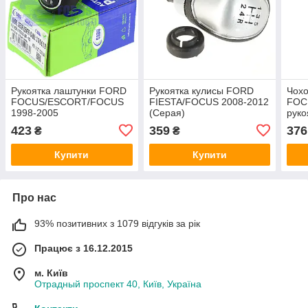
Рукоятка лаштунки FORD
Рукоятка кулисы FORD
Чох
FOCUS/ESCORT/FOCUS
FIESTA/FOCUS 2008-2012
FOC
1998-2005
(Серая)
руко
(7158466/91ZT7217BA/330628)
(1571917/AM8A6J7J132AB/ERC244
423
359
376
₴
₴
CABU
ERC
Купити
Купити
Про нас
93% позитивних з 1079 відгуків за рік
Працює з 16.12.2015
м. Київ
Отрадный проспект 40, Київ, Україна