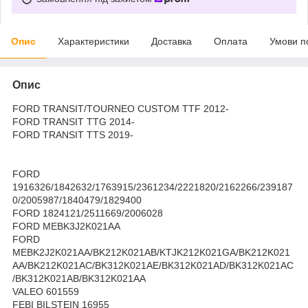
Опис
Характеристики
Доставка
Оплата
Умови п
Опис
FORD TRANSIT/TOURNEO CUSTOM TTF 2012-
FORD TRANSIT TTG 2014-
FORD TRANSIT TTS 2019-
FORD
1916326/1842632/1763915/2361234/2221820/2162266/239187
0/2005987/1840479/1829400
FORD 1824121/2511669/2006028
FORD MEBK3J2K021AA
FORD
MEBK2J2K021AA/BK212K021AB/KTJK212K021GA/BK212K021
AA/BK212K021AC/BK312K021AE/BK312K021AD/BK312K021AC
/BK312K021AB/BK312K021AA
VALEO 601559
FEBI BILSTEIN 16955