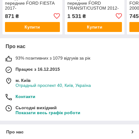
передние FORD FIESTA
передние FORD
FOR
2017-
TRANSIT/CUSTOM 2012-
2000
(2095160/KTH1BC2K021AB/BSG30-
(2391870/BK312K021AE/09864948
871
1 531
745
₴
₴
200-041) BSG
BOSCH
Купити
Купити
Про нас
93% позитивних з 1079 відгуків за рік
Працює з 16.12.2015
м. Київ
Отрадный проспект 40, Київ, Україна
Контакти
Сьогодні вихідний
Показати весь графік роботи
Про нас