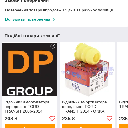
Умови повернення
Повернення товару впродовж 14 днів за рахунок покупця
Всі умови повернення
Подібні товари компанії
Відбійник амортизатора
Відбійник амортизатора
Відб
переднього FORD
переднього FORD
TRA
TRANSIT 2006-2014
TRANSIT 2014 - ONKA
(1383523/6C113025AB/B4431)
208
235
235
₴
₴
DP GROUP