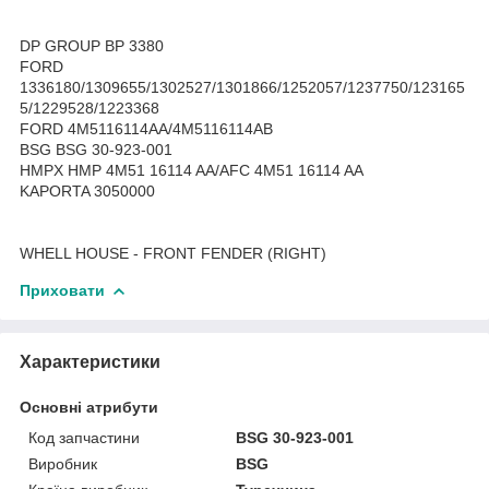
DP GROUP BP 3380
FORD
1336180/1309655/1302527/1301866/1252057/1237750/123165
5/1229528/1223368
FORD 4M5116114AA/4M5116114AB
BSG BSG 30-923-001
HMPX HMP 4M51 16114 AA/AFC 4M51 16114 AA
KAPORTA 3050000
WHELL HOUSE - FRONT FENDER (RIGHT)
Приховати
Характеристики
Основні атрибути
Код запчастини
BSG 30-923-001
Виробник
BSG