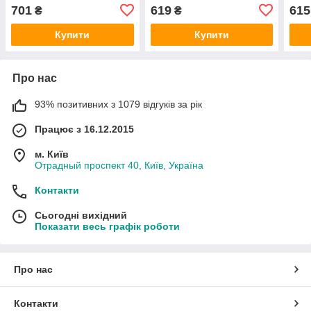
HMPX
(1092705/96BG16114AF/BP1013-
701
619
615
₴
₴
R) DP GROUP
Купити
Купити
Про нас
93% позитивних з 1079 відгуків за рік
Працює з 16.12.2015
м. Київ
Отрадный проспект 40, Київ, Україна
Контакти
Сьогодні вихідний
Показати весь графік роботи
Про нас
Контакти