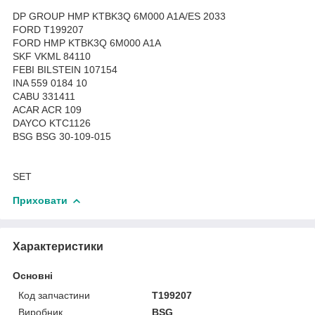
DP GROUP HMP KTBK3Q 6M000 A1A/ES 2033
FORD T199207
FORD HMP KTBK3Q 6M000 A1A
SKF VKML 84110
FEBI BILSTEIN 107154
INA 559 0184 10
CABU 331411
ACAR ACR 109
DAYCO KTC1126
BSG BSG 30-109-015
SET
Приховати
Характеристики
Основні
Код запчастини
T199207
Виробник
BSG