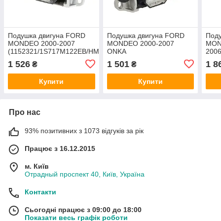
Подушка двигуна FORD
Подушка двигуна FORD
Под
MONDEO 2000-2007
MONDEO 2000-2007
MON
(1152321/1S717M122EB/HMP1S717M122EB)
ONKA
2006
HMPX
FEBI
1 526
1 501
1 8
₴
₴
Купити
Купити
Про нас
93% позитивних з 1073 відгуків за рік
Працює з 16.12.2015
м. Київ
Отрадный проспект 40, Київ, Україна
Контакти
Сьогодні працює з 09:00 до 18:00
Показати весь графік роботи