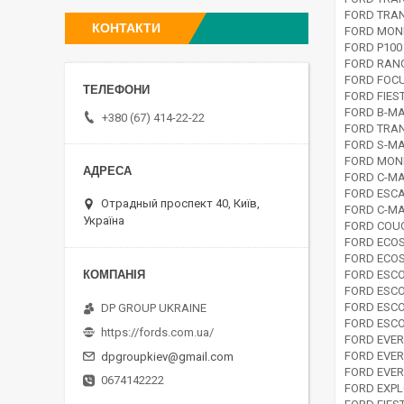
FORD TRAN
КОНТАКТИ
FORD MOND
FORD P100
FORD RANG
FORD FOCU
FORD FIES
FORD B-MA
+380 (67) 414-22-22
FORD TRAN
FORD S-MA
FORD MOND
FORD C-MA
FORD ESCA
Отрадный проспект 40, Київ,
FORD C-MA
Україна
FORD COUG
FORD ECOS
FORD ECOS
FORD ESCO
FORD ESCO
FORD ESCO
DP GROUP UKRAINE
FORD ESCO
https://fords.com.ua/
FORD EVER
FORD EVER
dpgroupkiev@gmail.com
FORD EVER
0674142222
FORD EXPL