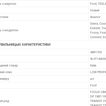
ть з маркою
Ford, TESL
Новий
астини
Аналог
Sierra, Cou
Everest, Tr
ть з моделлю
Focus, Fusi
Connect, E
УВАЛЬНИЦЬКІ ХАРАКТЕРИСТИКИ
4891705
9L3T14A09
щений товар
Київ
вий опис
LOW PROFI
виміру
шт
Ford
FOCUS CAK
DP 1987-19
ий ряд
TRANSIT CY
TRANSIT T