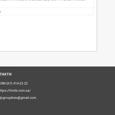
к
380 (67) 414-22-22
ttps://fords.com.ua/
dpgroupkiev@gmail.com