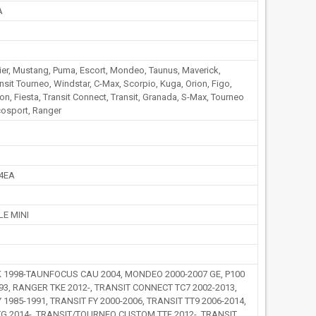
A
rier, Mustang, Puma, Escort, Mondeo, Taunus, Maverick,
ansit Tourneo, Windstar, C-Max, Scorpio, Kuga, Orion, Figo,
on, Fiesta, Transit Connect, Transit, Granada, S-Max, Tourneo
cosport, Ranger
4EA
LE MINI
 1998-TAUNFOCUS CAU 2004, MONDEO 2000-2007 GE, P100
93, RANGER TKE 2012-, TRANSIT CONNECT TC7 2002-2013,
 1985-1991, TRANSIT FY 2000-2006, TRANSIT TT9 2006-2014,
TG 2014-, TRANSIT/TOURNEO CUSTOM TTF 2012-, TRANSIT