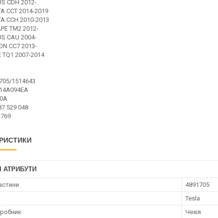
S CDH 2012-
A CCT 2014-2019
TA CCH 2010-2013
PE TM2 2012-
S CAU 2004-
ON CC7 2013-
 TQ1 2007-2014
705/1514643
14A094EA
20A
7 529 048
769
РИСТИКИ
І АТРИБУТИ
астини
4891705
к
Tesla
иробник
Чехія