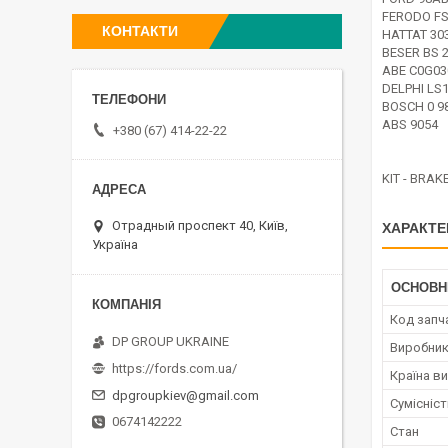
FERODO F
КОНТАКТИ
HATTAT 30
BESER BS 
ABE C0G0
DELPHI LS
BOSCH 0 98
ABS 9054
+380 (67) 414-22-22
KIT - BRAK
Отрадный проспект 40, Київ,
ХАРАКТЕ
Україна
ОСНОВН
Код запч
DP GROUP UKRAINE
Виробни
https://fords.com.ua/
Країна в
dpgroupkiev@gmail.com
Сумісніс
0674142222
Стан