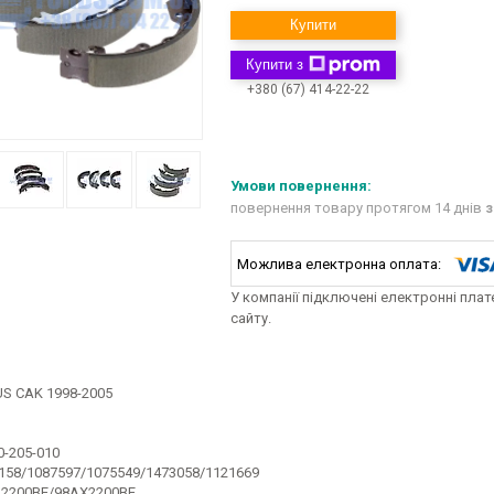
Купити
Купити з
+380 (67) 414-22-22
повернення товару протягом 14 днів
з
У компанії підключені електронні пла
сайту.
S CAK 1998-2005
0-205-010
158/1087597/1075549/1473058/1121669
2200BE/98AX2200BE