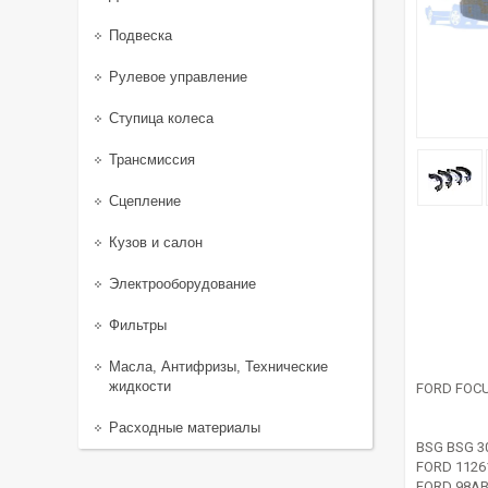
Подвеска
Рулевое управление
Ступица колеса
Трансмиссия
Сцепление
Кузов и салон
Электрооборудование
Фильтры
Масла, Антифризы, Технические
жидкости
FORD FOCU
Расходные материалы
BSG BSG 3
FORD 1126
FORD 98AB