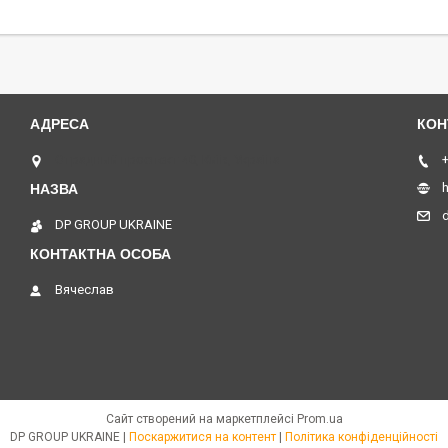
Отрадный проспект 40, Київ, Україна
+
h
DP GROUP UKRAINE
Вячеслав
Сайт створений на маркетплейсі
Prom.ua
DP GROUP UKRAINE |
Поскаржитися на контент
|
Політика конфіденційності