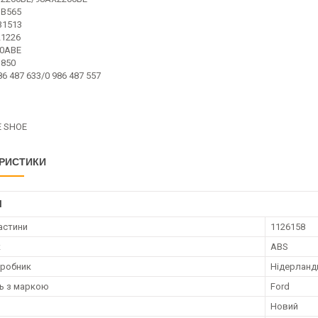
SB565
31513
21226
30ABE
1850
6 487 633/0 986 487 557
E SHOE
РИСТИКИ
І
астини
1126158
к
ABS
иробник
Нідерланд
ть з маркою
Ford
Новий