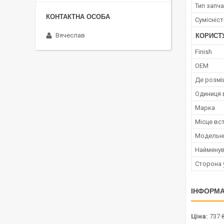
Тип запч
Сумісніс
Вячеслав
КОРИСТ
Finish
OEM
Де розмі
Одиниця 
Марка
Місце вс
Модельн
Наймену
Сторона 
ІНФОРМА
Ціна:
737 