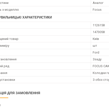
астини
Аналог
ть з моделлю
Focus
УВАЛЬНИЦЬКІ ХАРАКТЕРИСТИКИ
1126158
1473058
щений товар
Київ
виміру
шт
Ford
тановлення
Ззаду
ий ряд
FOCUS CAK
вання
Колодки га
установки
З обох сто
ЦІЯ ДЛЯ ЗАМОВЛЕННЯ
₴