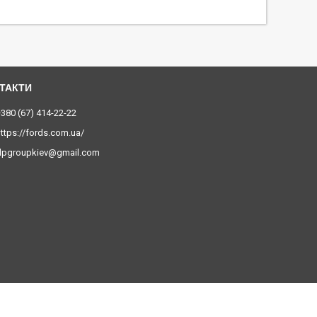
380 (67) 414-22-22
ttps://fords.com.ua/
dpgroupkiev@gmail.com