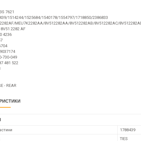
BS 7621
439/1514244/1525684/1540178/1554797/1718850/2386833
2282AF/MEU7K2282AA/8V512282AA/8V512282AB/8V512282AC/8V512282A
8V51 2282 AF
0 4236
57
6704
9037174
0-730-049
7 481 522
8
E - REAR
РИСТИКИ
І
астини
1788439
к
TIES