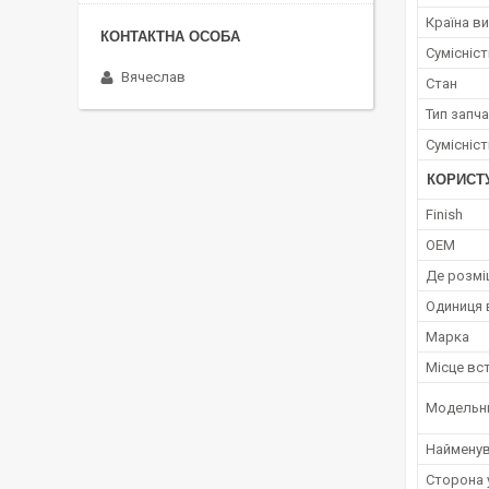
Країна в
Сумісніс
Вячеслав
Стан
Тип запч
Сумісніс
КОРИСТ
Finish
OEM
Де розмі
Одиниця 
Марка
Місце вс
Модельн
Наймену
Сторона 