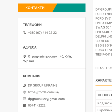
КОНТАКТИ
DP GROUP 
FORD 1788
FORD 8V51
HMPX HMP 
SWAG 50 1
LPR 6T483
+380 (67) 414-22-22
DELPHI LH
CORTECO 1
BSG BSG 3
BOSCH 1 98
TIES F-041
Отрадный проспект 40, Київ,
Україна
BRAKE HOS
ХАРАКТЕ
DP GROUP UKRAINE
https://fords.com.ua/
ОСНОВН
dpgroupkiev@gmail.com
Код запч
0674142222
Виробни