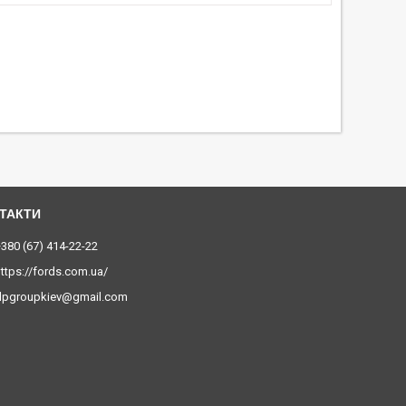
380 (67) 414-22-22
ttps://fords.com.ua/
dpgroupkiev@gmail.com