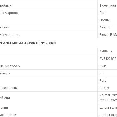
иробник
Туреччина
ть з маркою
Ford
Новий
астини
Аналог
ть з моделлю
Fiesta, B-M
УВАЛЬНИЦЬКІ ХАРАКТЕРИСТИКИ
1788439
8V512282A
щений товар
Київ
виміру
шт
Ford
тановлення
Ззаду
KA CDU 201
ий ряд
CCN 2013-
вання
Шланг галь
установки
З обох сто