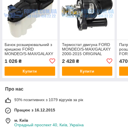
Бачок розширювальний з
Термостат двигуна FORD
Патр
кришкою FORD
MONDEO/S-MAX/GALAXY
розш
MONDEO/S-MAX/GALAXY
2000-2015 ORIGINAL
FOR
2007-2014 (TDCI)
MAX
1 026
2 428
470
₴
₴
THERMOTEC
(2.0
Купити
Купити
Про нас
93% позитивних з 1079 відгуків за рік
Працює з 16.12.2015
м. Київ
Отрадный проспект 40, Київ, Україна