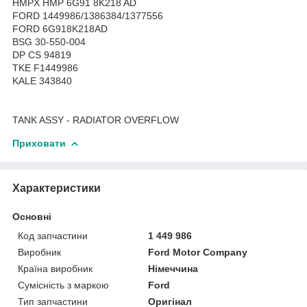
HMPX HMP 6G91 8K218 AD
FORD 1449986/1386384/1377556
FORD 6G918K218AD
BSG 30-550-004
DP CS 94819
TKE F1449986
KALE 343840
TANK ASSY - RADIATOR OVERFLOW
Приховати
Характеристики
Основні
Код запчастини
1 449 986
Виробник
Ford Motor Company
Країна виробник
Німеччина
Сумісність з маркою
Ford
Тип запчастини
Оригінал