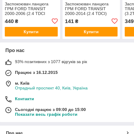
Заспокоювач ланцюга
Заспокоювач ланцюга
Зас
ГРМ FORD TRANSIT
ГРМ FORD TRANSIT
TRA
2000-2006 (2.4 TDCI
2000-2014 (2.4 TDCI)
(3.2
120PS) BSG
(1112292/YC1Q6M256AB/331405)
440
141
349
₴
₴
CABU
Купити
Купити
Про нас
93% позитивних з 1077 відгуків за рік
Працює з 16.12.2015
м. Київ
Отрадный проспект 40, Київ, Україна
Контакти
Сьогодні працює з 09:00 до 15:00
Показати весь графік роботи
Про нас