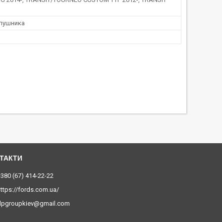
лушника
380 (67) 414-22-22
ttps://fords.com.ua/
dpgroupkiev@gmail.com