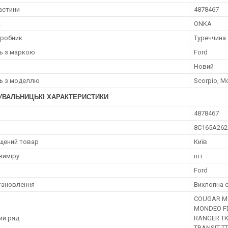
астини
4878467
к
ONKA
иробник
Туреччина
ть з маркою
Ford
Новий
ть з моделлю
Scorpio, 
УВАЛЬНИЦЬКІ ХАРАКТЕРИСТИКИ
4878467
8C165A26
щений товар
Київ
виміру
шт
Ford
тановлення
Вихлопна 
COUGAR MC 
MONDEO FD
ий ряд
RANGER TKE
TRANSIT T