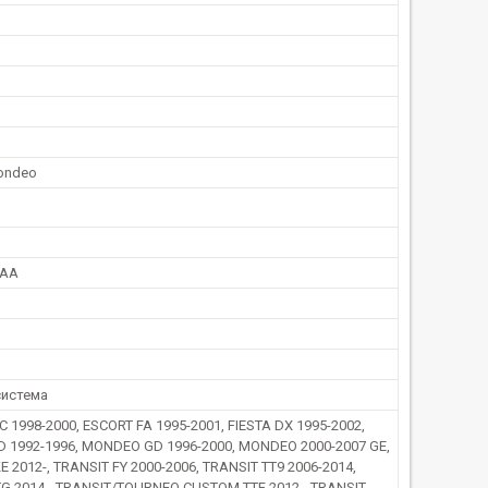
Mondeo
2AA
система
1998-2000, ESCORT FA 1995-2001, FIESTA DX 1995-2002,
 1992-1996, MONDEO GD 1996-2000, MONDEO 2000-2007 GE,
 2012-, TRANSIT FY 2000-2006, TRANSIT TT9 2006-2014,
TG 2014-, TRANSIT/TOURNEO CUSTOM TTF 2012-, TRANSIT