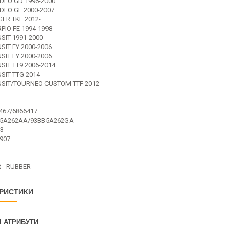
EO GD 1996-2000
EO GE 2000-2007
ER TKE 2012-
PIO FE 1994-1998
SIT 1991-2000
SIT FY 2000-2006
SIT FY 2000-2006
SIT TT9 2006-2014
SIT TTG 2014-
SIT/TOURNEO CUSTOM TTF 2012-
467/6866417
65A262AA/93BB5A262GA
3
907
 - RUBBER
РИСТИКИ
І АТРИБУТИ