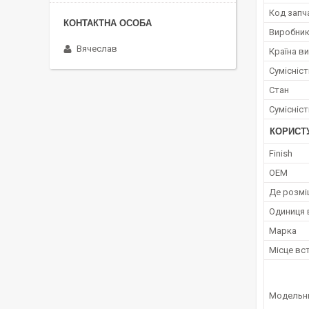
Код запч
Виробни
Вячеслав
Країна в
Сумісніс
Стан
Сумісніс
КОРИСТ
Finish
OEM
Де розмі
Одиниця 
Марка
Місце вс
Модельн