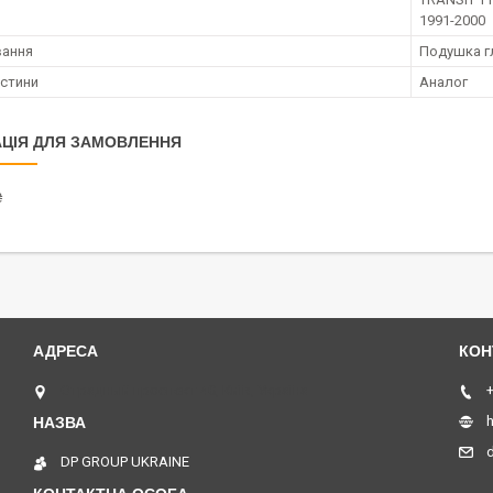
1991-2000
вання
Подушка г
астини
Аналог
ЦІЯ ДЛЯ ЗАМОВЛЕННЯ
₴
Отрадный проспект 40, Київ, Україна
+
h
DP GROUP UKRAINE