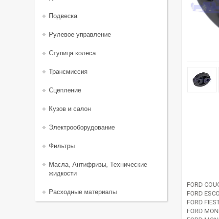
Подвеска
Рулевое управление
Ступица колеса
Трансмиссия
Сцепление
Кузов и салон
Электрооборудование
Фильтры
Масла, Антифризы, Технические
жидкости
FORD COUG
Расходные материалы
FORD ESCO
FORD FIES
FORD MOND