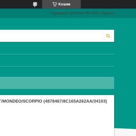
Кошик
Отрадный проспект 40, Київ, Україна
MONDEO/SCORPIO (4878467/8C165A262AA/34103)