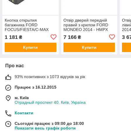
Кнопка открытия
Отвір дверей передній
Отві
багажника FORD
правий з крилом FORD
лів
FOCUS/FIESTA/C-MAX
MONDEO 2014 - HMPX
201
2014- HMPX
1 181
7 166
3 6
₴
₴
Купити
Купити
Про нас
93% позитивних з 1073 відгуків за рік
Працює з 16.12.2015
м. Київ
Отрадный проспект 40, Київ, Україна
Контакти
Сьогодні працює з 09:00 до 18:00
Показати весь графік роботи