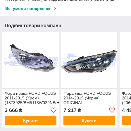
Всі умови повернення
Подібні товари компанії
Фара права FORD FOCUS
Фара ліва FORD FOCUS
Фар
2011-2015 (Хром)
2014-2019 (Чорна)
2014
(1873925/BM5113W029NB/HMPBM5113W029NB)
ORIGINAL
(20
HMPX
HMP
3 666
7 217
4 4
₴
₴
Купити
Купити