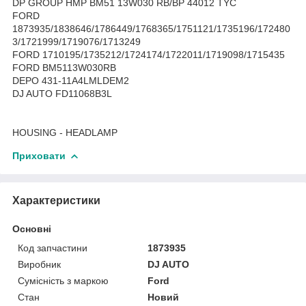
DP GROUP HMP BM51 13W030 RB/BP 44012 TYC
FORD
1873935/1838646/1786449/1768365/1751121/1735196/172480
3/1721999/1719076/1713249
FORD 1710195/1735212/1724174/1722011/1719098/1715435
FORD BM5113W030RB
DEPO 431-11A4LMLDEM2
DJ AUTO FD11068B3L
HOUSING - HEADLAMP
Приховати
Характеристики
Основні
Код запчастини
1873935
Виробник
DJ AUTO
Сумісність з маркою
Ford
Стан
Новий