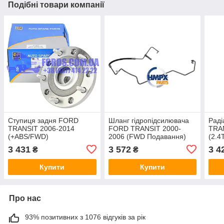
Подібні товари компанії
Ступиця задня FORD
Шланг гідропідсилювача
Раді
TRANSIT 2006-2014
FORD TRANSIT 2000-
TRA
(+ABS/FWD)
2006 (FWD Подавання)
(2.
(1377912/6C111A049DA/SS1213)
SAFAK
3 431
3 572
3 4
₴
₴
DP GROUP
Купити
Купити
Про нас
93% позитивних з 1076 відгуків за рік