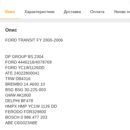
Опис
Характеристики
Доставка
Оплата
Умови п
Опис
FORD TRANSIT FY 2000-2006
DP GROUP BS 2304
FORD 4446218/4078769
FORD YC1W1126DD
ATE 24022800041
TRW DB4316
BREMBO 14.A692.10
BSG BSG 30-225-003
GMW AK1800
DELPHI BF478
HMPX HMP YC1W 1126 DD
FERODO FDR329800
BOSCH 0 986 477 203
ABE C6G023ABE