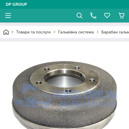
DP GROUP
Товари та послуги
Гальмівна система
Барабан галь