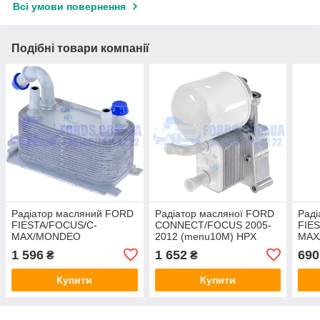
Всі умови повернення
Подібні товари компанії
Радіатор масляний FORD
Радіатор масляної FORD
Рад
FIESTA/FOCUS/C-
CONNECT/FOCUS 2005-
FIE
MAX/MONDEO
2012 (menu10M) HPX
MAX
(1446535/6G917A095AD/D4V001TT)
TRA
1 596
1 652
690
₴
₴
THERMOTEC
(1.5
Купити
Купити