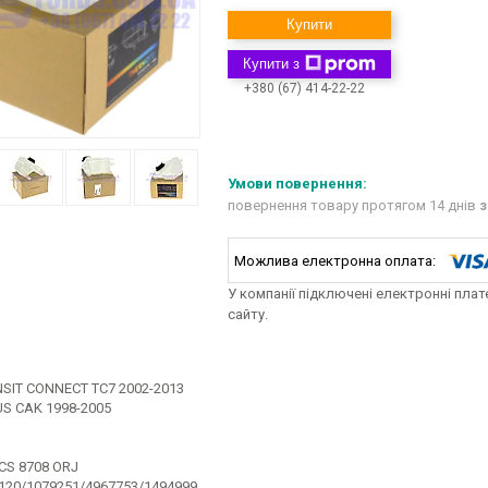
Купити
Купити з
+380 (67) 414-22-22
повернення товару протягом 14 днів
з
У компанії підключені електронні пла
сайту.
SIT CONNECT TC7 2002-2013
S CAK 1998-2005
CS 8708 ORJ
120/1079251/4967753/1494999