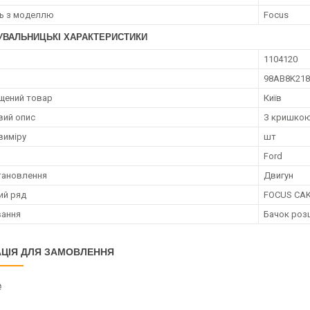
ть з моделлю
Focus
УВАЛЬНИЦЬКІ ХАРАКТЕРИСТИКИ
1104120
98AB8K21
щений товар
Київ
вий опис
З кришко
виміру
шт
Ford
тановлення
Двигун
ий ряд
FOCUS CAK
вання
Бачок роз
ЦІЯ ДЛЯ ЗАМОВЛЕННЯ
₴