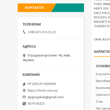
FORD 98AB
КОНТАКТИ
HMPX SPK 
KALE KALE
BSG BSG 3
MAGNETI M
THERMOTE
+380 (67) 414-22-22
TANK ASSY
ХАРАКТЕ
Отрадный проспект 40, Київ,
Україна
ОСНОВН
Код запч
Виробни
DP GROUP UKRAINE
Країна в
https://fords.com.ua/
Сумісніс
dpgroupkiev@gmail.com
Стан
0674142222
Тип запч