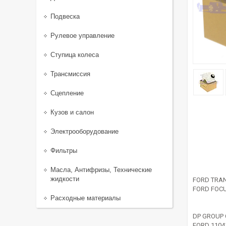
Подвеска
Рулевое управление
Ступица колеса
Трансмиссия
Сцепление
Кузов и салон
Электрооборудование
Фильтры
Масла, Антифризы, Технические
жидкости
FORD TRAN
FORD FOCU
Расходные материалы
DP GROUP 
FORD 1104