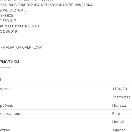
8K218AK/98AB8K218AJ/8T168K218AB/8T168K218AA
98AB 8K218 AK
 343825
0-550-017
ARELLI 359001600240
C DBG019TT
 - RADIATOR OVERFLOW
РИСТИКИ
І
астини
1104120
к
Thermotec
иробник
Польща
ть з маркою
Ford
Новий
астини
Аналог