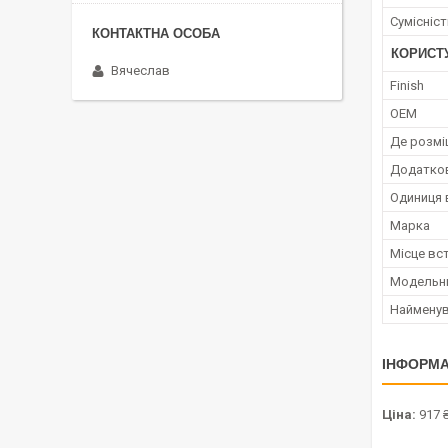
Сумісніс
КОРИСТ
Вячеслав
Finish
OEM
Де розмі
Додатко
Одиниця 
Марка
Місце вс
Модельн
Наймену
ІНФОРМА
Ціна:
917 