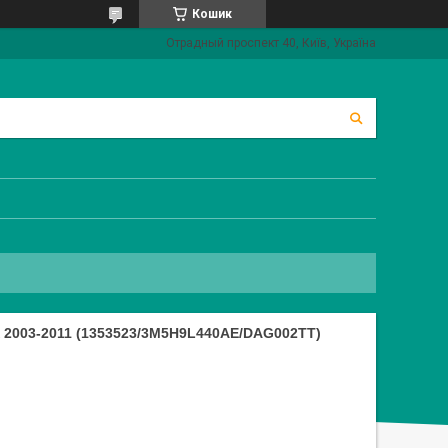
Кошик
Отрадный проспект 40, Київ, Україна
003-2011 (1353523/3M5H9L440AE/DAG002TT)