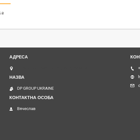
 ₴
Отрадный проспект 40, Київ, Україна
+
h
DP GROUP UKRAINE
Вячеслав