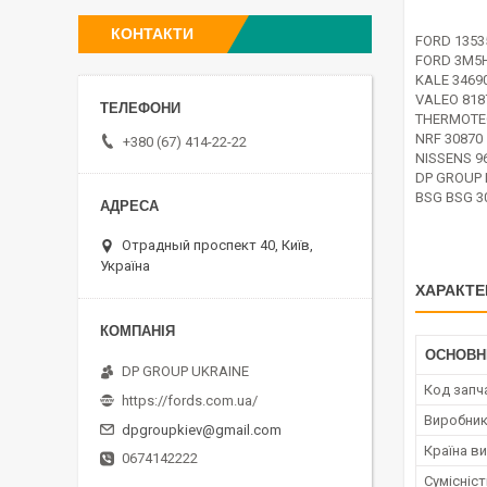
КОНТАКТИ
FORD 1353
FORD 3M5
KALE 3469
VALEO 818
THERMOTE
NRF 30870
+380 (67) 414-22-22
NISSENS 9
DP GROUP 
BSG BSG 3
Отрадный проспект 40, Київ,
Україна
ХАРАКТЕ
ОСНОВН
DP GROUP UKRAINE
Код запч
https://fords.com.ua/
Виробни
dpgroupkiev@gmail.com
Країна в
0674142222
Сумісніс