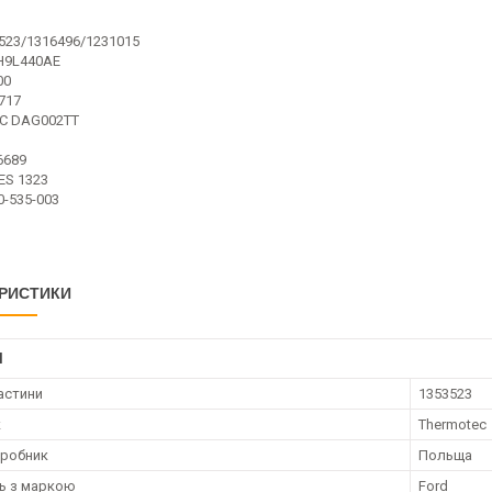
523/1316496/1231015
H9L440AE
00
717
C DAG002TT
6689
ES 1323
0-535-003
РИСТИКИ
І
астини
1353523
к
Thermotec
иробник
Польща
ть з маркою
Ford