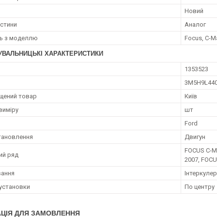
Новий
астини
Аналог
ть з моделлю
Focus, C-M
УВАЛЬНИЦЬКІ ХАРАКТЕРИСТИКИ
1353523
3M5H9L44
щений товар
Київ
виміру
шт
Ford
тановлення
Двигун
FOCUS C-M
ий ряд
2007, FOCU
вання
Інтеркулер
установки
По центру
ЦІЯ ДЛЯ ЗАМОВЛЕННЯ