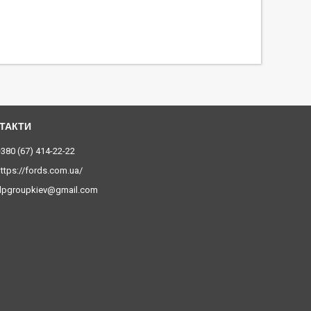
380 (67) 414-22-22
ttps://fords.com.ua/
dpgroupkiev@gmail.com