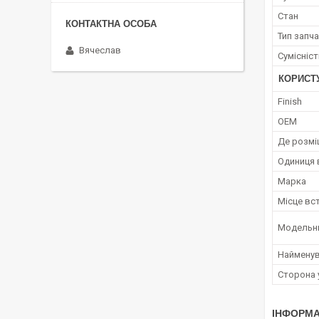
Стан
Тип запч
Вячеслав
Сумісніс
КОРИСТ
Finish
OEM
Де розмі
Одиниця 
Марка
Місце вс
Модельн
Наймену
Сторона 
ІНФОРМА