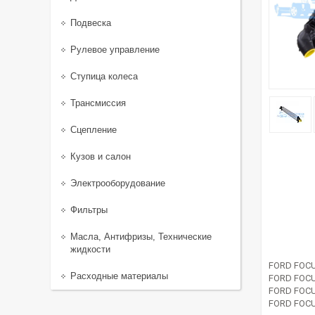
Подвеска
Рулевое управление
Ступица колеса
Трансмиссия
Сцепление
Кузов и салон
Электрооборудование
Фильтры
Масла, Антифризы, Технические
жидкости
FORD FOCU
Расходные материалы
FORD FOCU
FORD FOCU
FORD FOCU