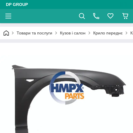
DP GROUP
Товари та послуги
Кузов і салон
Крило переднє
К