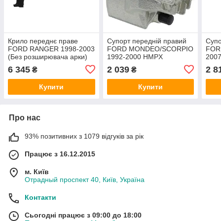
Крило переднє праве
Супорт передній правий
Супо
FORD RANGER 1998-2003
FORD MONDEO/SCORPIO
FOR
(Без розширювача арки)
1992-2000 HMPX
200
HMPX
6 345
2 039
2 8
₴
₴
Купити
Купити
Про нас
93% позитивних з 1079 відгуків за рік
Працює з 16.12.2015
м. Київ
Отрадный проспект 40, Київ, Україна
Контакти
Сьогодні працює з 09:00 до 18:00