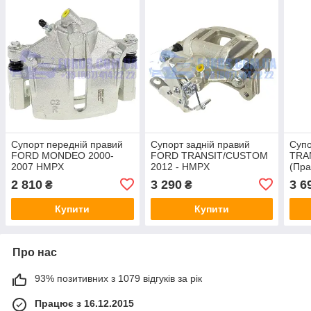
Супорт передній правий
Супорт задній правий
Супо
FORD MONDEO 2000-
FORD TRANSIT/CUSTOM
TRA
2007 HMPX
2012 - HMPX
(Пра
(15
2 810
3 290
3 6
₴
₴
HMP
Купити
Купити
Про нас
93% позитивних з 1079 відгуків за рік
Працює з 16.12.2015