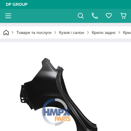
DP GROUP
Товари та послуги
Кузов і салон
Крило заднє
Кри