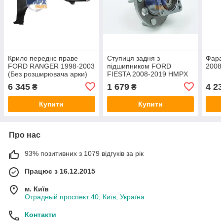
Крило переднє праве
Ступиця задня з
Фара
FORD RANGER 1998-2003
підшипником FORD
200
(Без розширювача арки)
FIESTA 2008-2019 HMPX
HMPX
6 345
1 679
4 2
₴
₴
Купити
Купити
Про нас
93% позитивних з 1079 відгуків за рік
Працює з 16.12.2015
м. Київ
Отрадный проспект 40, Київ, Україна
Контакти