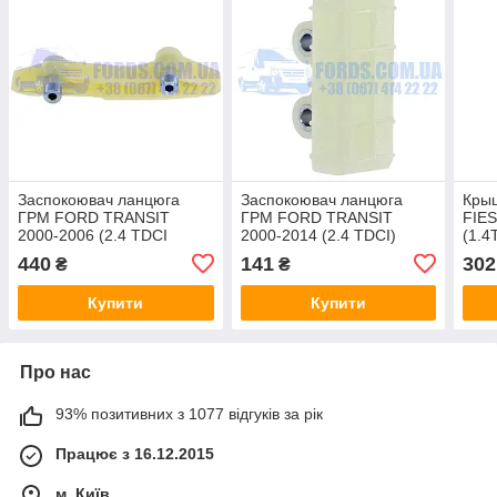
Заспокоювач ланцюга
Заспокоювач ланцюга
Кры
ГРМ FORD TRANSIT
ГРМ FORD TRANSIT
FIES
2000-2006 (2.4 TDCI
2000-2014 (2.4 TDCI)
(1.4
120PS) BSG
(1112292/YC1Q6M256AB/331405)
(13
440
141
302
₴
₴
CABU
CAB
Купити
Купити
Про нас
93% позитивних з 1077 відгуків за рік
Працює з 16.12.2015
м. Київ